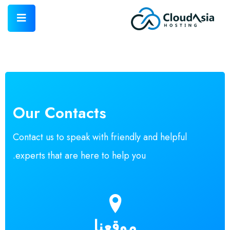
Our Contacts
Contact us to speak with friendly and helpful
experts that are here to help you.
موقعنا