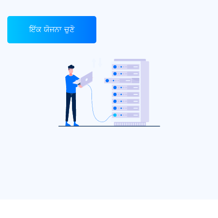
ਇੱਕ ਯੋਜਨਾ ਚੁਣੋ