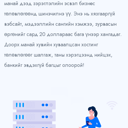
манай дээд зэрэглэлийн эсвэл бизнес
төлөвлөгөөнд шинэчилнэ үү. Энэ нь хязгааргүй
вэбсайт, мэдээллийн сангийн хэмжээ, зурвасын
өргөнийг сард 20 доллараас бага үнээр хангадаг.
Доорх манай хувийн хуваалцсан хостинг
төлөвлөгөөг шалгаж, таны хэрэгцээнд нийцэх,
банкийг эвдэхгүй багцыг олоорой!