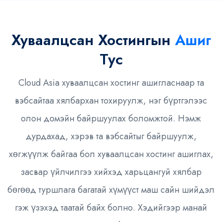
Хуваалцсан Хостингын
Ашиг
Тус
Cloud Asia хуваалцсан хостинг ашигласнаар та
вэбсайтаа хялбархан тохируулж, нэг бүртгэлээс
олон домэйн байршуулах боломжтой. Нэмж
дурдахад, хэрэв та вэбсайтыг байршуулж,
хөгжүүлж байгаа бол хуваалцсан хостинг ашиглах,
засвар үйлчилгээ хийхэд харьцангуй хялбар
бөгөөд туршлага багатай хүмүүст маш сайн шийдэл
гэж үзэхэд таатай байх болно. Хэдийгээр манай