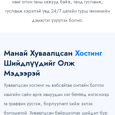
хамт олон таны хажууд байж, танд тусламж,
тусламж хэрэгтэй үед 24/7 цагийн турш техникийн
дэмжлэг үзүүлэх болно.
Манай Хуваалцсан
Хостинг
Шийдлүүдийг Олж
Мэдээрэй
Хуваалцсан хостинг нь вэбсайтаа онлайн болгох
хамгийн сайн арга замуудын нэг бөгөөд ингэснээр
та траффик үүсгэж, борлуулалт хийж эхлэх
боломжтой. Хуваалцсан байршуулах шийдэл бүр