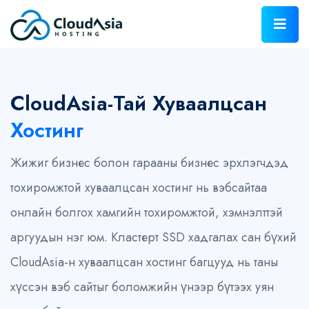
CloudAsia-Тай Хуваалцсан
Хостинг
Жижиг бизнес болон гарааны бизнес эрхлэгчдэд
тохиромжтой хуваалцсан хостинг нь вэбсайтаа
онлайн болгох хамгийн тохиромжтой, хэмнэлттэй
аргуудын нэг юм. Кластерт SSD хадгалах сан бүхий
CloudAsia-н хуваалцсан хостинг багцууд нь таны
хүссэн вэб сайтыг боломжийн үнээр бүтээх уян