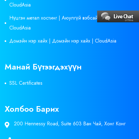
CloudAsia
Нүцгэн метал хостинг | Аюулгүй вэбсайт хостинг |
CloudAsia
Домэйн нэр хайх | Домэйн нэр хайх | CloudAsia
Манай Бүтээгдэхүүн
SSL Certificates
Холбоо Барих
200 Hennessy Road, Suite 603 Ван Чай, Хонг Конг