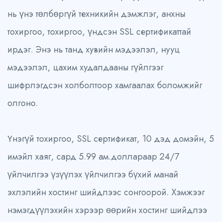
нь үнэ төлбөргүй техникийн дэмжлэг, анхны
тохиргоо, тохиргоо, үндсэн SSL сертификаттай
ирдэг. Энэ нь танд хувийн мэдээлэл, нууц
мэдээлэл, цахим худалдааны гүйлгээг
шифрлэгдсэн холболтоор хамгаалах боломжийг
олгоно.
Үнэгүй тохиргоо, SSL сертификат, 10 дэд домэйн, 5
имэйл хаяг, сард 5.99 ам.доллараар 24/7
үйлчилгээ үзүүлэх үйлчилгээ бүхий манай
эхлэлийн хостинг шийдлээс сонгоорой. Хэмжээг
нэмэгдүүлэхийн хэрээр өөрийн хостинг шийдлээ