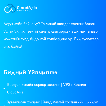
Асуух зүйл байна уу? Та манай шилдэг хостинг болон
үүлэн үйлчилгээний саналуудыг хэрхэн ашиглах талаар
мэдэхийн тулд бидэнтэй холбогдоно уу. Бид туслахаар
энд байна!
Бидний Үйлчилгээ
Виртуал хувийн сервер хостинг | VPS+ Хостинг |
CloudAsia
Хуваалцсан хостинг | Хямд үнэтэй хостингийн шийдэл |