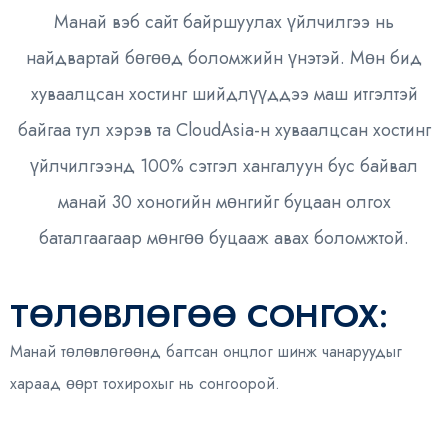
Манай вэб сайт байршуулах үйлчилгээ нь
найдвартай бөгөөд боломжийн үнэтэй. Мөн бид
хуваалцсан хостинг шийдлүүддээ маш итгэлтэй
байгаа тул хэрэв та CloudAsia-н хуваалцсан хостинг
үйлчилгээнд 100% сэтгэл хангалуун бус байвал
манай 30 хоногийн мөнгийг буцаан олгох
баталгаагаар мөнгөө буцааж авах боломжтой.
ТӨЛӨВЛӨГӨӨ СОНГОХ:
Манай төлөвлөгөөнд багтсан онцлог шинж чанаруудыг
хараад өөрт тохирохыг нь сонгоорой.