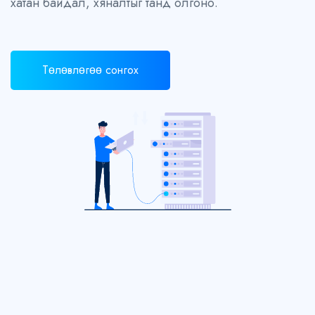
хатан байдал, хяналтыг танд олгоно.
Төлөвлөгөө сонгох