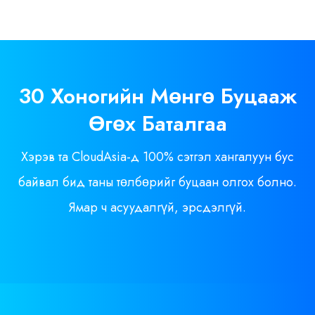
30 Хоногийн
Мөнгө
Буцааж
Өгөх Баталгаа
Хэрэв та CloudAsia-д 100% сэтгэл хангалуун бус
байвал бид таны төлбөрийг буцаан олгох болно.
Ямар ч асуудалгүй, эрсдэлгүй.