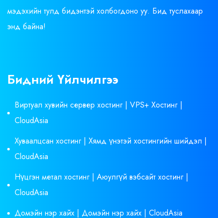
мэдэхийн тулд бидэнтэй холбогдоно уу. Бид туслахаар
энд байна!
Бидний Үйлчилгээ
Виртуал хувийн сервер хостинг | VPS+ Хостинг |
CloudAsia
Хуваалцсан хостинг | Хямд үнэтэй хостингийн шийдэл |
CloudAsia
Нүцгэн метал хостинг | Аюулгүй вэбсайт хостинг |
CloudAsia
Домэйн нэр хайх | Домэйн нэр хайх | CloudAsia