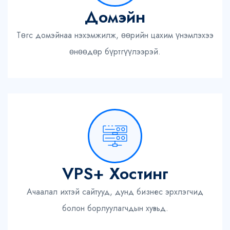
Домэйн
Төгс домэйнаа нэхэмжилж, өөрийн цахим үнэмлэхээ
өнөөдөр бүртгүүлээрэй.
VPS+ Хостинг
Ачаалал ихтэй сайтууд, дунд бизнес эрхлэгчид
болон борлуулагчдын хувьд.