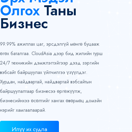
Олгох
Таны
Бизнес
99.99% ажиллах цаг, эрсдэлгүй мөнгө буцааж
өгөх баталгаа. CloudAsia дээр бид жилийн турш
24/7 техникийн дэмжлэгтэйгээр дээд зэргийн
вэбсайт байршуулах үйлчилгээ үзүүлдэг.
Хурдан, найдвартай, найдвартай вэбсайтын
байршуулалтаар бизнесээ өргөжүүлж,
бизнесийнхээ өсөлтийг хангах өвөрмөц домэйн
нэрийг хамгаалаарай.
Илүү их судла