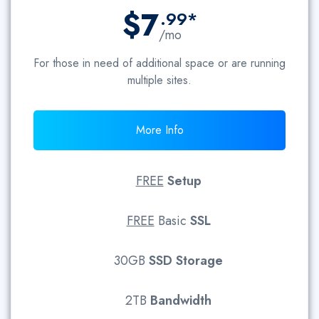
$7
.99*
/mo
For those in need of additional space or are running
multiple sites.
More Info
FREE
Setup
FREE
Basic
SSL
30GB
SSD
Storage
2TB
Bandwidth