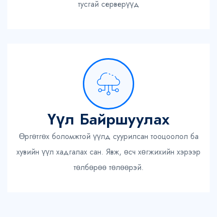
тусгай серверүүд
Үүл Байршуулах
Өргөтгөх боломжтой үүлд суурилсан тооцоолол ба
хувийн үүл хадгалах сан. Явж, өсч хөгжихийн хэрээр
төлбөрөө төлөөрэй.