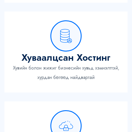
Хуваалцсан Хостинг
Хувийн болон жижиг бизнесийн хувьд хэмнэлттэй,
хурдан бөгөөд найдвартай