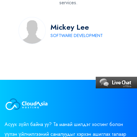
services.
Mickey Lee
SOFTWARE DEVELOPMENT
Асуух зүйл байна уу? Та манай шилдэг хостинг болон
үүлэн үйлчилгээний саналуудыг хэрхэн ашиглах талаар