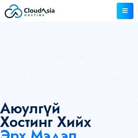
Аюулгүй
Хостинг Хийх
Эрх Мэдэл