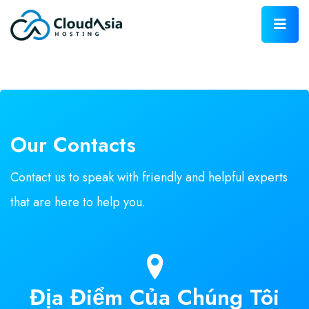
Our Contacts
Contact us to speak with friendly and helpful experts
that are here to help you.
Địa Điểm Của Chúng Tôi