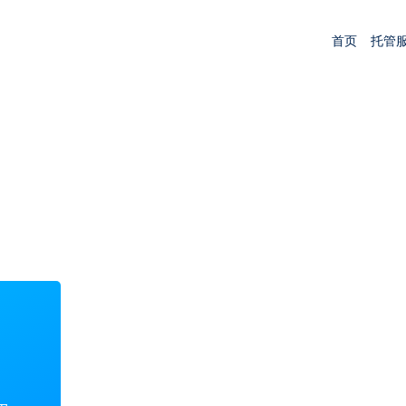
首页
托管