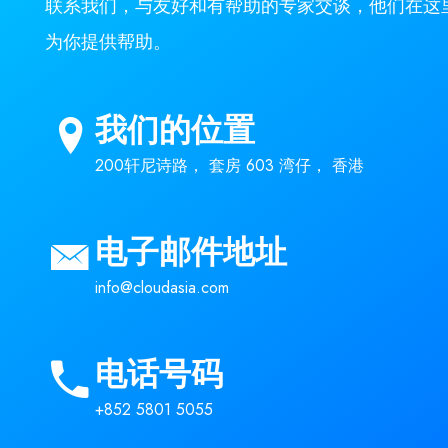
联系我们，与友好和有帮助的专家交谈，他们在这
为你提供帮助。
我们的位置
200轩尼诗路， 套房 603 湾仔， 香港
电子邮件地址
info@cloudasia.com
电话号码
+852 5801 5055