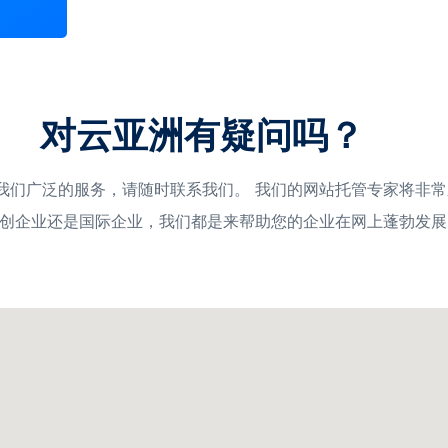
对云亚洲有疑问吗？
我们广泛的服务，请随时联系我们。 我们的网站托管专家将非
初创企业还是国际企业，我们都是来帮助您的企业在网上蓬勃发展