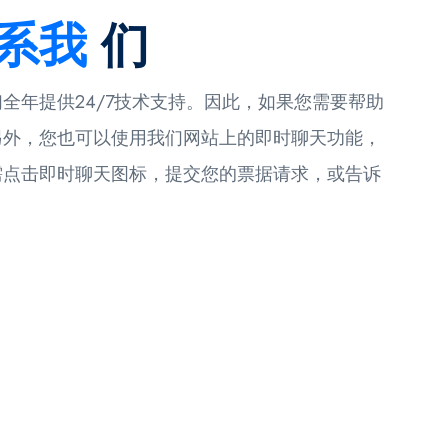
系我
们
全年提供24/7技术支持。因此，如果您需要帮助
另外，您也可以使用我们网站上的即时聊天功能，
需点击即时聊天图标，提交您的票据请求，或告诉