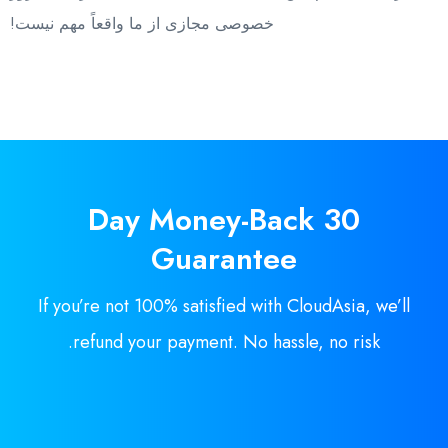
خصوصی مجازی از ما واقعاً مهم نیست!
Money-Back
30 Day
Guarantee
If you’re not 100% satisfied with CloudAsia, we’ll
refund your payment. No hassle, no risk.