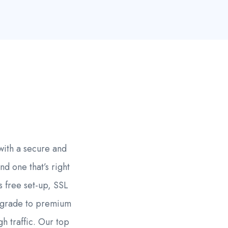
with a secure and
nd one that’s right
s free set-up, SSL
 upgrade to premium
h traffic. Our top