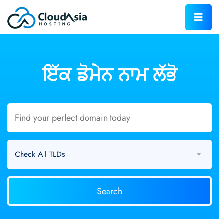
ਇੱਕ ਡੋਮੇਨ
ਨਾਮ
ਲੱਭੋ