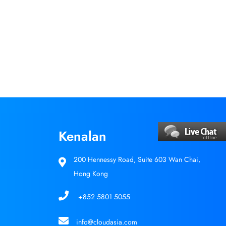
Kenalan
200 Hennessy Road, Suite 603 Wan Chai,
Hong Kong
+852 5801 5055
info@cloudasia.com