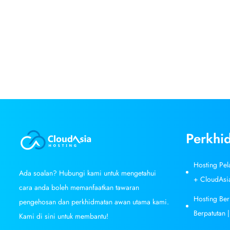
Perkhi
Hosting Pel
Ada soalan? Hubungi kami untuk mengetahui
+ CloudAsi
cara anda boleh memanfaatkan tawaran
Hosting Ber
pengehosan dan perkhidmatan awan utama kami.
Berpatutan 
Kami di sini untuk membantu!