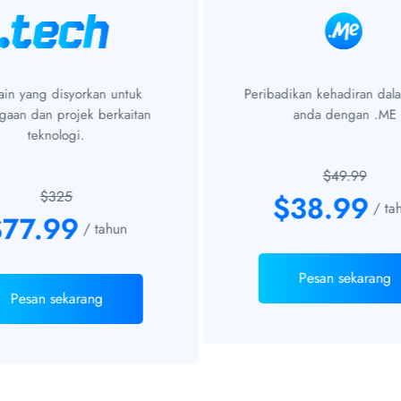
in yang disyorkan untuk
Peribadikan kehadiran dala
gaan dan projek berkaitan
anda dengan .ME
teknologi.
$49.99
$325
$38.99
/ ta
$77.99
/ tahun
Pesan sekarang
Pesan sekarang