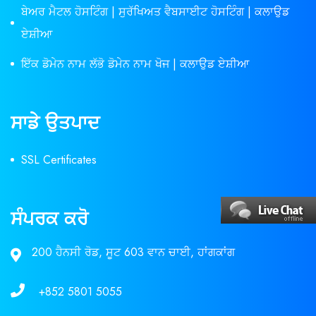
ਬੇਅਰ ਮੈਟਲ ਹੋਸਟਿੰਗ | ਸੁਰੱਖਿਅਤ ਵੈਬਸਾਈਟ ਹੋਸਟਿੰਗ | ਕਲਾਉਡ
ਏਸ਼ੀਆ
ਇੱਕ ਡੋਮੇਨ ਨਾਮ ਲੱਭੋ ਡੋਮੇਨ ਨਾਮ ਖੋਜ | ਕਲਾਉਡ ਏਸ਼ੀਆ
ਸਾਡੇ ਉਤਪਾਦ
SSL Certificates
ਸੰਪਰਕ ਕਰੋ
200 ਹੈਨਸੀ ਰੋਡ, ਸੂਟ 603 ਵਾਨ ਚਾਈ, ਹਾਂਗਕਾਂਗ
+852 5801 5055