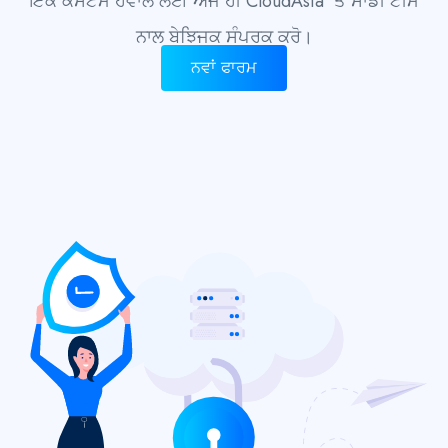
ਇੱਕ ਕਸਟਮ ਹਵਾਲੇ ਲਈ ਅੱਜ ਹੀ CloudAsia ‘ਤੇ ਸਾਡੀ ਟੀਮ
ਨਾਲ ਬੇਝਿਜਕ ਸੰਪਰਕ ਕਰੋ।
ਨਵਾਂ ਫਾਰਮ