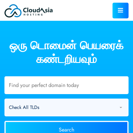
ஒரு டொமைன்
பெயரைக்
கண்டறியவும்