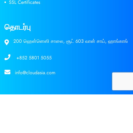
SSL Certificates
தொடர்பு
200 ஹென்னெஸி சாலை, சூட் 603 வான் சாய், ஹாங்காங்
+852 5801 5055
info@cloudasia.com
பதிப்புரிமை 2021 CloudAsia அனைத்து உரிமைகளும்