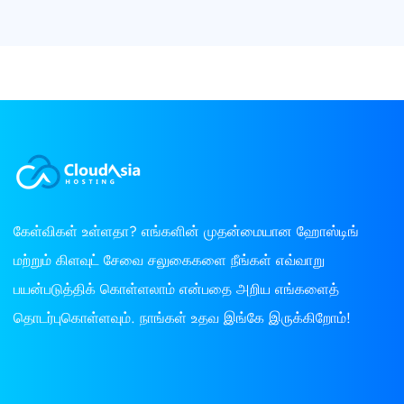
கேள்விகள் உள்ளதா? எங்களின் முதன்மையான ஹோஸ்டிங்
மற்றும் கிளவுட் சேவை சலுகைகளை நீங்கள் எவ்வாறு
பயன்படுத்திக் கொள்ளலாம் என்பதை அறிய எங்களைத்
தொடர்புகொள்ளவும். நாங்கள் உதவ இங்கே இருக்கிறோம்!