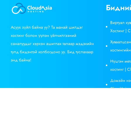
Бидний
Виртуал ху
Асуух зүйл байна уу? Та манай шилдэг
Хостинг | C
хостинг болон үүлэн үйлчилгээний
Хуваалцсан
саналуудыг хэрхэн ашиглах талаар мэдэхийн
хостингийн
тулд бидэнтэй холбогдоно уу. Бид туслахаар
энд байна!
Нүцгэн мет
хостинг | C
Домэйн нэр
CloudAsia
Зохиогчийн эрх 2021 CloudAsia Бүх эрх хуулиар хамгаалагдсан.