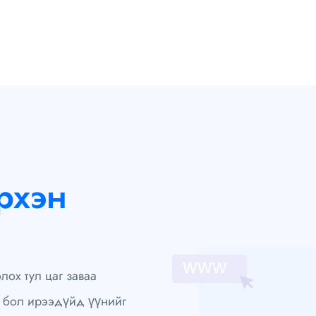
рхэн
лох тул цаг заваа
н бол ирээдүйд үүнийг