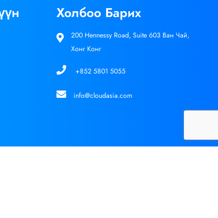
үүн
Холбоо Барих
200 Hennessy Road, Suite 603 Ван Чай,
Хонг Конг
+852 5801 5055
info@cloudasia.com