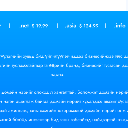
.net
.asia
.info
9
$ 19.99
$ 124.99
ргүүлэгчийн хувьд бид үйлчлүүлэгчиддээ бизнесийнхээ төгс д
гийн тусламжтайгаар та өөрийн брэнд, бизнесийг тусгасан д
чадна.
 домэйн нэрийг олоход л хангалттай. Боломжит домэйн нэрий
эн нэгэн ашиглаж байгаа домэйн нэрийг худалдаж авахыг хүсв
тэй ажиллаж, таны хамгийн тохиромжтой домэйн нэрийг олж а
жтой бөгөөд ингэснээр бид таны вэбсайтад найдвартай, хямд 