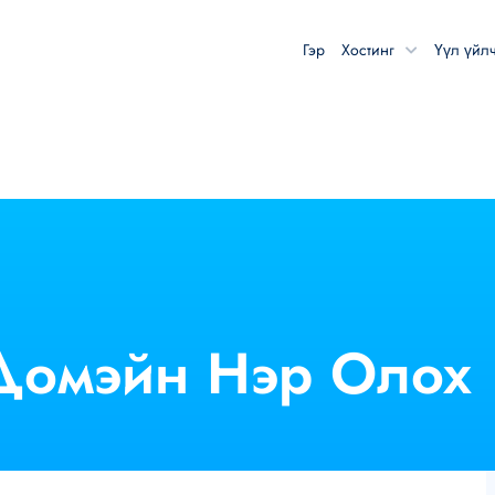
Гэр
Хостинг
Үүл үйл
Домэйн Нэр
Олох