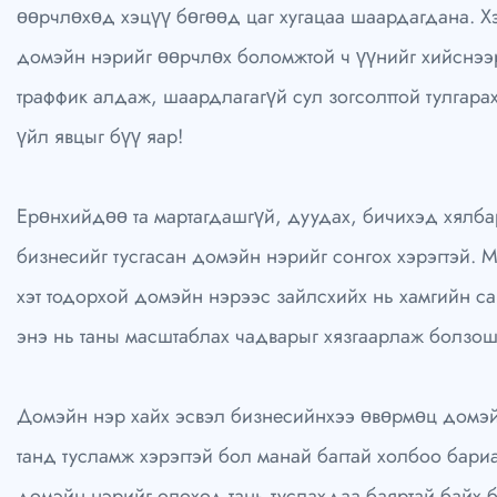
өөрчлөхөд хэцүү бөгөөд цаг хугацаа шаардагдана. Х
домэйн нэрийг өөрчлөх боломжтой ч үүнийг хийснээ
траффик алдаж, шаардлагагүй сул зогсолттой тулгара
үйл явцыг бүү яар!
Ерөнхийдөө та мартагдашгүй, дуудах, бичихэд хялба
бизнесийг тусгасан домэйн нэрийг сонгох хэрэгтэй. Мө
хэт тодорхой домэйн нэрээс зайлсхийх нь хамгийн са
энэ нь таны масштаблах чадварыг хязгаарлаж болзош
Домэйн нэр хайх эсвэл бизнесийнхээ өвөрмөц домэй
танд тусламж хэрэгтэй бол манай багтай холбоо бари
домэйн нэрийг олоход тань туслахдаа баяртай байх 