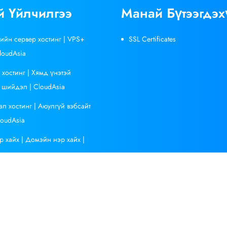
 Үйлчилгээ
Манай Бүтээгдэх
вийн сервер хостинг | VPS+
SSL Certificates
loudAsia
 хостинг | Хямд үнэтэй
 шийдэл | CloudAsia
ал хостинг | Аюулгүй вэбсайт
loudAsia
 хайх | Домэйн нэр хайх |