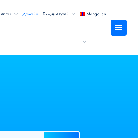
чилгээ
Домэйн
Бидний тухай
Mongolian