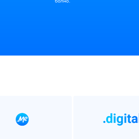
болно.