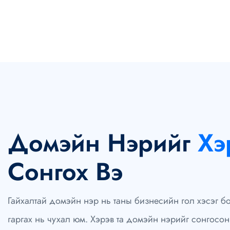
Домэйн Нэрийг
Хэ
Сонгох Вэ
Гайхалтай домэйн нэр нь таны бизнесийн гол хэсэг бо
гаргах нь чухал юм. Хэрэв та домэйн нэрийг сонгосо