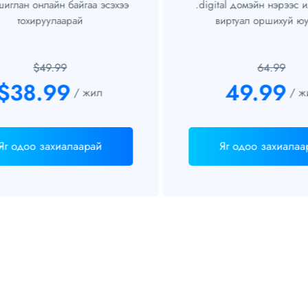
глан онлайн байгаа эсэхээ
.digital домэйн нэрээс ил
тохируулаарай
виртуал оршихуй юу 
$49.99
64.99
$38.99
49.99
/ жил
/ жи
г одоо захиалаарай
Яг одоо захиалаар