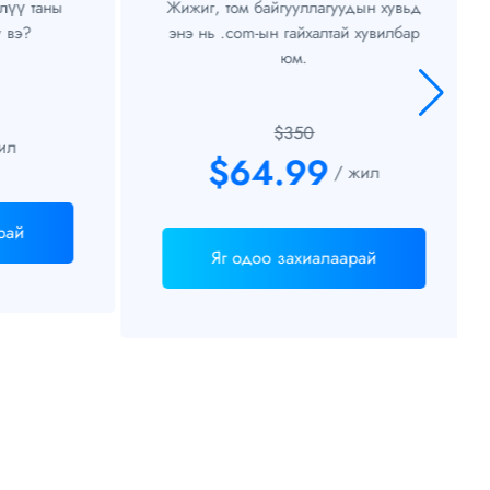
үү таны
Жижиг, том байгууллагуудын хувьд
вэ?
энэ нь .com-ын гайхалтай хувилбар
юм.
$350
л
$64.99
/ жил
ай
Яг одоо захиалаарай