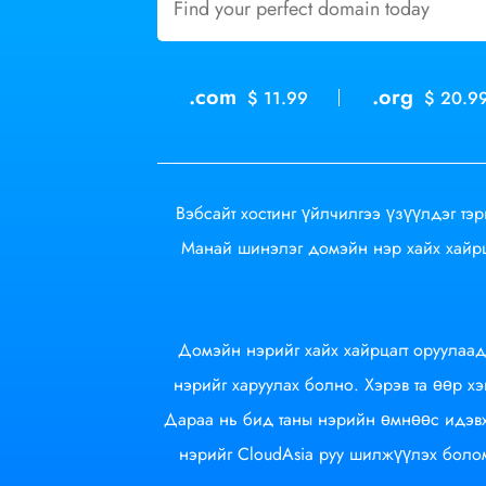
.com
.org
$ 11.99
$ 20.9
Вэбсайт хостинг үйлчилгээ үзүүлдэг тэ
Манай шинэлэг домэйн нэр хайх хайрц
Домэйн нэрийг хайх хайрцагт оруулаад
нэрийг харуулах болно. Хэрэв та өөр х
Дараа нь бид таны нэрийн өмнөөс идэвх
нэрийг CloudAsia руу шилжүүлэх болом