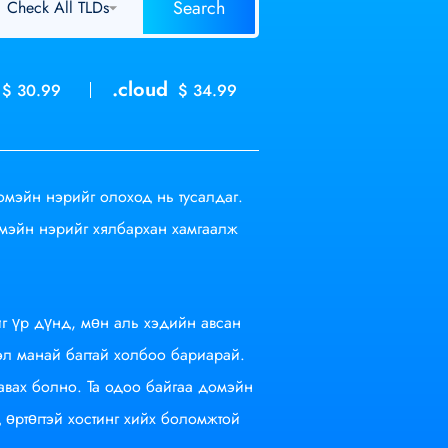
.cloud
$ 30.99
$ 34.99
омэйн нэрийг олоход нь тусалдаг.
омэйн нэрийг хялбархан хамгаалж
г үр дүнд, мөн аль хэдийн авсан
эл манай багтай холбоо бариарай.
вах болно. Та одоо байгаа домэйн
өртөгтэй хостинг хийх боломжтой