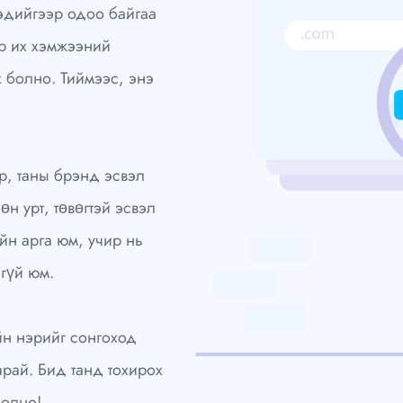
эдийгээр одоо байгаа
р их хэмжээний
х болно. Тиймээс, энэ
р, таны брэнд эсвэл
н урт, төвөгтэй эсвэл
йн арга юм, учир нь
гүй юм.
н нэрийг сонгоход
арай. Бид танд тохирох
болно!