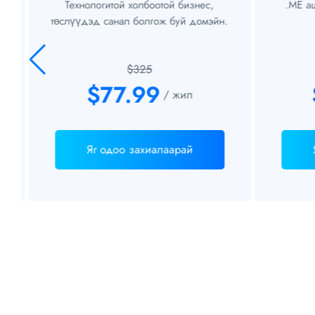
Технологитой холбоотой бизнес,
.ME аши
төслүүдэд санал болгож буй домэйн.
$325
$77.99
/ жил
Яг одоо захиалаарай
Я